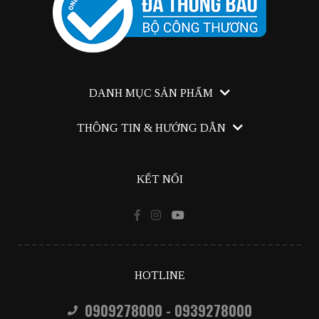
DANH MỤC SẢN PHẨM
Canmake Tokyo
THÔNG TIN & HƯỚNG DẪN
Trang Điểm
Hướng dẫn mua hàng
Chăm Sóc Da
KẾT NỐI
Chính sách bán hàng
Chính sách đổi trả
Cách thức giao nhận
Chính sách bảo mật
HOTLINE
0909278000 - 0939278000