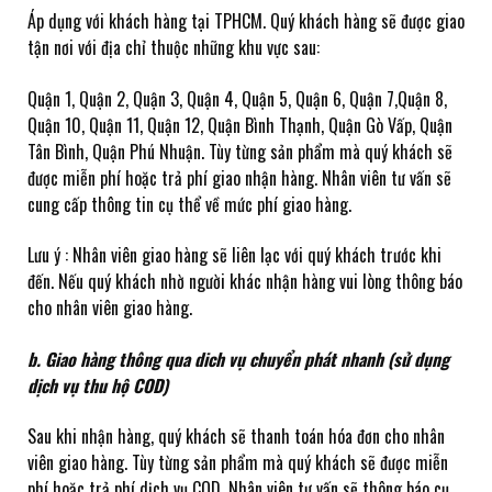
KDB MAGAZINE
MẮT – EYES
LÀM SẠCH – CLEANSING
GIẢM CÂN
Áp dụng với khách hàng tại TPHCM. Quý khách hàng sẽ được giao
HATOMUGI
tận nơi với địa chỉ thuộc những khu vực sau:
DỤNG CU TRANG ĐIỂM
CHỐNG NẮNG – SUNSCREEN
NỘI TIẾT TỐ
DAISY DOLL
Quận 1, Quận 2, Quận 3, Quận 4, Quận 5, Quận 6, Quận 7,Quận 8,
SỨC KHỎE
Quận 10, Quận 11, Quận 12, Quận Bình Thạnh, Quận Gò Vấp, Quận
NUTRICEP
Tân Bình, Quận Phú Nhuận. Tùy từng sản phẩm mà quý khách sẽ
được miễn phí hoặc trả phí giao nhận hàng. Nhân viên tư vấn sẽ
CANMAKE TOKYO
cung cấp thông tin cụ thể về mức phí giao hàng.
MEISHOKU
Lưu ý : Nhân viên giao hàng sẽ liên lạc với quý khách trước khi
đến. Nếu quý khách nhờ người khác nhận hàng vui lòng thông báo
COLLAGEN SLIM
cho nhân viên giao hàng.
NMN
b. Giao hàng thông qua dich vụ chuyển phát nhanh (sử dụng
dịch vụ thu hộ COD)
ALENEZ
Sau khi nhận hàng, quý khách sẽ thanh toán hóa đơn cho nhân
viên giao hàng. Tùy từng sản phẩm mà quý khách sẽ được miễn
phí hoặc trả phí dịch vụ COD. Nhân viên tư vấn sẽ thông báo cụ