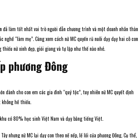
n đã làm tốt nhất vai trò người dẫn chương trình và một doanh nhân thà
 sắc nghề “làm mẹ”. Cùng xem cách nữ MC quyến rũ nuôi dạy dạy hai cô con
thiếu nữ xinh đẹp, giỏi giang và tự lập như thế nào nhé.
ếp phương Đông
ớn dành cho con em các gia đình “quý tộc”, tuy nhiên nữ MC quyết định
t không hề thiếu.
ở khu có 80% học sinh Việt Nam và dạy bằng tiếng Việt.
ời Tây nhưng nữ MC lại dạy con theo nề nếp, lề lối của phương Đông. Cụ thể,