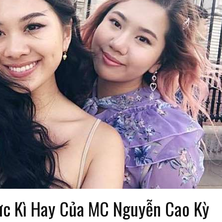
MEISHOKU
COLLAGEN SLIM
NMN
ALENEZ
ực Kì Hay Của MC Nguyễn Cao Kỳ