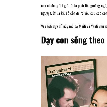
con cô đúng 10 giờ tối là phải lên giường ng
nguyện. Chưa kể, cô còn đề ra yêu cầu các con
Vì cách dạy dỗ này mà cả Maili và Yenli đều r
Dạy con sống theo