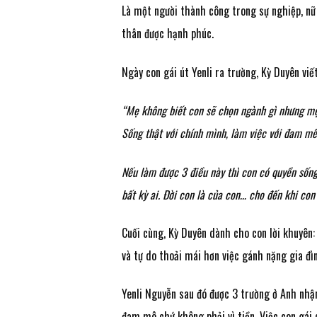
Là một người thành công trong sự nghiệp, nữ
thân được hạnh phúc.
Ngày con gái út Yenli ra trường, Kỳ Duyên viết
“Mẹ không biết con sẽ chọn ngành gì nhưng mẹ 
Sống thật với chính mình, làm việc với đam mê 
Nếu làm được 3 điều này thì con có quyền sống
bất kỳ ai. Đời con là của con… cho đến khi con
Cuối cùng, Kỳ Duyên dành cho con lời khuyên
và tự do thoải mái hơn việc gánh nặng gia đì
Yenli Nguyễn sau đó được 3 trường ở Anh nhậ
đam mê chứ không phải vì tiền. Việc con gái