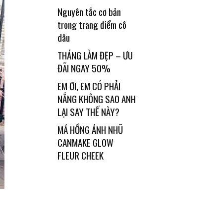
Nguyên tắc cơ bản
trong trang điểm cô
dâu
THÁNG LÀM ĐẸP – ƯU
ĐÃI NGAY 50%
EM ƠI, EM CÓ PHẢI
NẮNG KHÔNG SAO ANH
LẠI SAY THẾ NÀY?
MÁ HỒNG ÁNH NHŨ
CANMAKE GLOW
FLEUR CHEEK