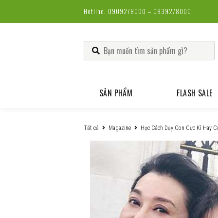
Hotline: 0909278000 – 0939278000
SẢN PHẨM
FLASH SALE
TRANG ĐIỂM
M
Tất cả
Magazine
Học Cách Dạy Con Cực Kì Hay 
CHĂM SÓC DA
M
D
M
THỰC PHẨM CHỨC NĂNG
M
G
L
D
N
C
S
S