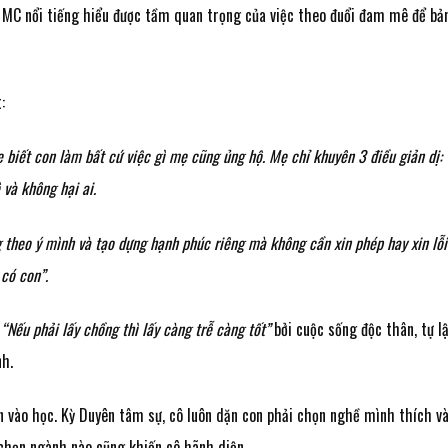
 MC nổi tiếng hiểu được tầm quan trọng của việc theo đuổi đam mê để bả
:
biết con làm bất cứ việc gì mẹ cũng ủng hộ. Mẹ chỉ khuyên 3 điều giản dị:
và không hại ai.
 theo ý mình và tạo dựng hạnh phúc riêng mà không cần xin phép hay xin lỗi
 có con”.
:
“Nếu phải lấy chồng thì lấy càng trễ càng tốt”
bởi cuộc sống độc thân, tự l
nh.
n vào học. Kỳ Duyên tâm sự, cô luôn dặn con phải chọn nghề mình thích v
 chọn ngành nào cũng khiến cô hãnh diện.