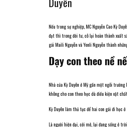
Duyên
Nếu trong sự nghiệp, MC Nguyễn Cao Kỳ Duyê
đạt thì trong đời tư, cô lại hoàn thành xuất
gái Maili Nguyễn và Yenli Nguyễn thành những 
Dạy con theo nề n
Nhà của Kỳ Duyên ở Mỹ gần một ngôi trường l
không cho con theo học dù điều kiện vật chấ
Kỳ Duyên làm thủ tục để hai con gái đi học 
Là người hiện đại, cởi mở, lại đang sống ở tr