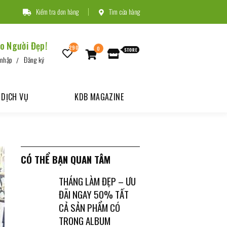
Kiểm tra đơn hàng
Tìm cửa hàng
o Người Đẹp!
290
0
 nhập
Đăng ký
DỊCH VỤ
KDB MAGAZINE
CÓ THỂ BẠN QUAN TÂM
THÁNG LÀM ĐẸP – ƯU
ĐÃI NGAY 50% TẤT
CẢ SẢN PHẨM CÓ
TRONG ALBUM