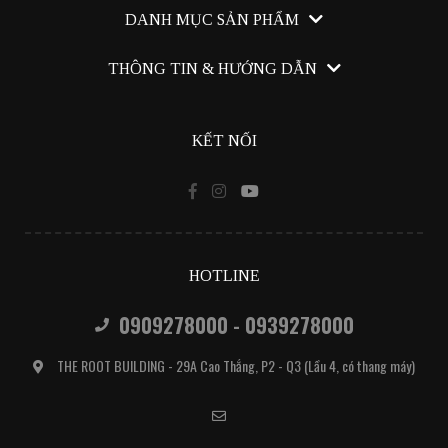
DANH MỤC SẢN PHẨM
Canmake Tokyo
THÔNG TIN & HƯỚNG DẪN
Trang Điểm
Hướng dẫn mua hàng
Chăm Sóc Da
KẾT NỐI
Chính sách bán hàng
Chính sách đổi trả
Cách thức giao nhận
Chính sách bảo mật
HOTLINE
0909278000 - 0939278000
THE ROOT BUILDING - 29A Cao Thắng, P2 - Q3 (Lầu 4, có thang máy)