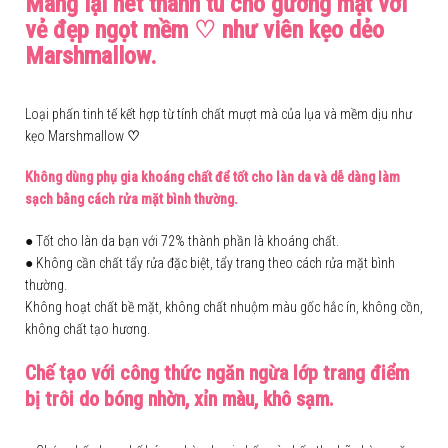
Mang lại nét thanh tú cho gương mặt với
vẻ đẹp ngọt mềm ♡ như viên kẹo dẻo
Marshmallow.
Loại phấn tinh tế kết hợp từ tính chất mượt mà của lụa và mềm dịu như
kẹo Marshmallow
♡
Không dùng phụ gia khoáng chất để tốt cho làn da và dễ dàng làm
sạch bằng cách rửa mặt bình thường.
● Tốt cho làn da bạn với 72% thành phần là khoáng chất.
● Không cần chất tẩy rửa đặc biệt, tẩy trang theo cách rửa mặt bình
thường.
Không hoạt chất bề mặt, không chất nhuộm màu gốc hắc ín, không cồn,
không chất tạo hương.
Chế tạo với công thức ngăn ngừa lớp trang điểm
bị trôi do bóng nhờn, xỉn màu, khô sạm.