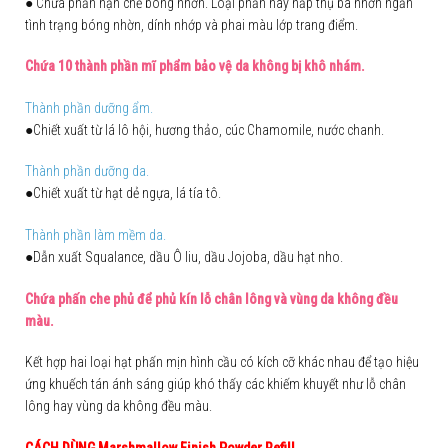
● Chứa phấn hạn chế bóng nhờn. Loại phấn này hấp thụ bã nhờn ngăn
tình trạng bóng nhờn, dính nhớp và phai màu lớp trang điểm.
Chứa 10 thành phần mĩ phẩm bảo vệ da không bị khô nhám.
Thành phần dưỡng ẩm.
●Chiết xuất từ lá lô hội, hương thảo, cúc Chamomile, nước chanh.
Thành phần dưỡng da.
●Chiết xuất từ hạt dẻ ngựa, lá tía tô.
Thành phần làm mềm da.
●Dẫn xuất Squalance, dầu Ô liu, dầu Jojoba, dầu hạt nho.
Chứa phấn che phủ để phủ kín lỗ chân lông và vùng da không đều
màu.
Kết hợp hai loại hạt phấn mịn hình cầu có kích cỡ khác nhau để tạo hiệu
ứng khuếch tán ánh sáng giúp khó thấy các khiếm khuyết như lỗ chân
lông hay vùng da không đều màu.
CÁCH DÙNG Marshmallow Finish Powder Refill