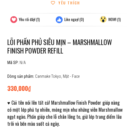
YÊU THÍCH
Yêu rồi đấy!
(1)
Like ngay!
(0)
WOW!
(1)
LÕI PHẤN PHỦ SIÊU MỊN – MARSHMALLOW
FINISH POWDER REFILL
Mã SP:
N/A
Dòng sản phẩm:
Canmake Tokyo
,
Mặt - Face
330,000
₫
♥ Cái tên nói lên tất cả! Marshmallow Finish Powder giúp nàng
có một lớp phủ tự nhiên, mỏng mịn như những viên Marshmallow
ngọt ngào. Phấn giúp che lỗ chân lông to, giữ lớp trang điểm lâu
trôi và bền màu suốt cả ngày.