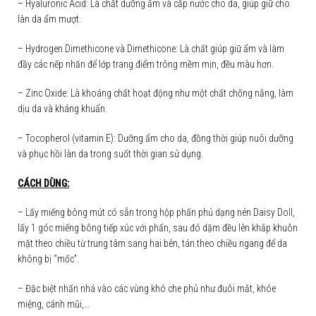
– Hyaluronic Acid: Là chất dưỡng ẩm và cấp nước cho da, giúp giữ cho
làn da ẩm mượt.
– Hydrogen Dimethicone và Dimethicone: Là chất giúp giữ ẩm và làm
đầy các nếp nhăn để lớp trang điểm trông mềm mịn, đều màu hơn.
– Zinc Oxide: Là khoáng chất hoạt động như một chất chống nắng, làm
dịu da và kháng khuẩn.
– Tocopherol (vitamin E): Dưỡng ẩm cho da, đồng thời giúp nuôi dưỡng
và phục hồi làn da trong suốt thời gian sử dụng.
CÁCH DÙNG
:
– Lấy miếng bông mút có sẵn trong hộp phấn phủ dạng nén Daisy Doll,
lấy 1 góc miếng bông tiếp xúc với phấn, sau đó dặm đều lên khắp khuôn
mặt theo chiều từ trung tâm sang hai bên, tán theo chiều ngang để da
không bị “mốc”.
– Đặc biệt nhấn nhá vào các vùng khó che phủ như đuôi mắt, khóe
miệng, cánh mũi,…