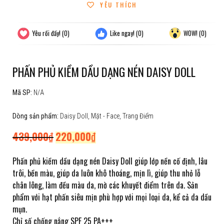
YÊU THÍCH
Yêu rồi đấy!
(0)
Like ngay!
(0)
WOW!
(0)
PHẤN PHỦ KIỀM DẦU DẠNG NÉN DAISY DOLL
Mã SP:
N/A
Dòng sản phẩm:
Daisy Doll
,
Mặt - Face
,
Trang Điểm
439,000
₫
220,000
₫
Phấn phủ kiềm dầu dạng nén Daisy Doll giúp lớp nền cố định, lâu
trôi, bền màu, giúp da luôn khô thoáng, mịn lì, giúp thu nhỏ lỗ
chân lông, làm đều màu da, mờ các khuyết điểm trên da. Sản
phẩm với hạt phấn siêu mịn phù hợp với mọi loại da, kể cả da dầu
mụn.
Chỉ số chống nắng SPF 25 PA+++