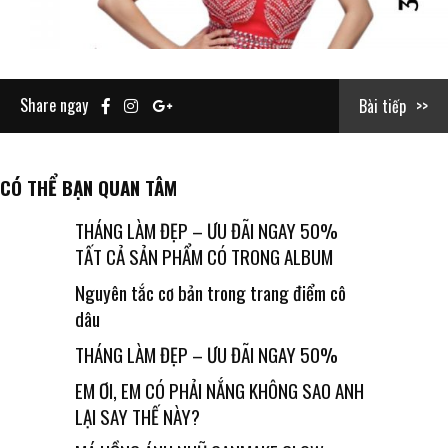
Share ngay
Bài tiếp
CÓ THỂ BẠN QUAN TÂM
THÁNG LÀM ĐẸP – ƯU ĐÃI NGAY 50%
TẤT CẢ SẢN PHẨM CÓ TRONG ALBUM
Nguyên tắc cơ bản trong trang điểm cô
dâu
THÁNG LÀM ĐẸP – ƯU ĐÃI NGAY 50%
EM ƠI, EM CÓ PHẢI NẮNG KHÔNG SAO ANH
LẠI SAY THẾ NÀY?