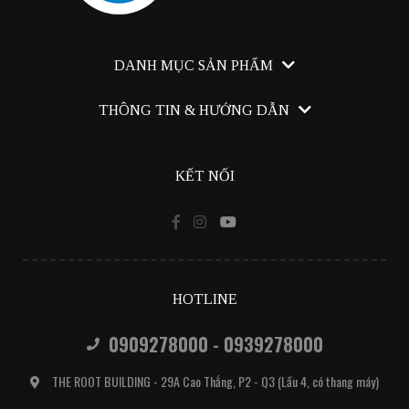
DANH MỤC SẢN PHẨM
Canmake Tokyo
THÔNG TIN & HƯỚNG DẪN
Trang Điểm
Hướng dẫn mua hàng
Chăm Sóc Da
KẾT NỐI
Chính sách bán hàng
Chính sách đổi trả
Cách thức giao nhận
Chính sách bảo mật
HOTLINE
0909278000 - 0939278000
THE ROOT BUILDING - 29A Cao Thắng, P2 - Q3 (Lầu 4, có thang máy)