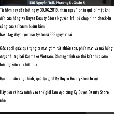
Từ hôm nay đến hết ngày 30.06.2019, nhận ngay 1 phần quà bí mật khi
đến cửa hàng Ky Duyen Beauty Store Nguyễn Trãi để chụp hình check-in
cùng cửa sổ bươm bướm kèm
hashtag
#
kyduyenbeautystore
#
336nguyentrai
Góc spoil quà: quà tặng bí mật gồm rất nhiều son, phấn mắt và má hồng
được tài trợ bởi
Canmake Vietnam
. Chương trình có thể kết thúc sớm
hơn dự kiến nếu hết quà.
Bạn chỉ cần chụp hình, quà tặng để Ky Duyen BeautyStore lo
😎
Hãy đến và hoà mình vào thế giới làm đẹp cùng Ky Duyen Beauty Store
nhé!