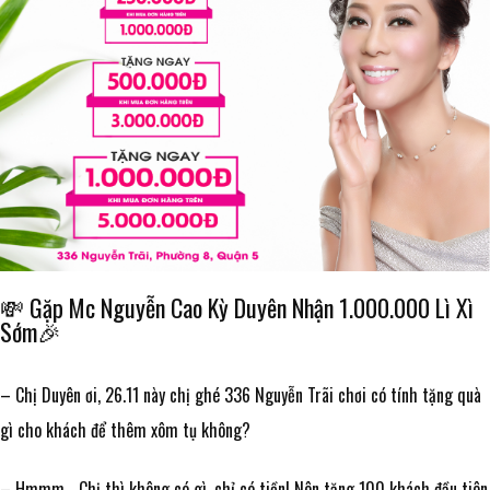
KDB MAGAZINE
MẮT – EYES
LÀM SẠCH – CLEANSING
GIẢM CÂN
HATOMUGI
DỤNG CU TRANG ĐIỂM
CHỐNG NẮNG – SUNSCREEN
NỘI TIẾT TỐ
DAISY DOLL
SỨC KHỎE
NUTRICEP
CANMAKE TOKYO
MEISHOKU
COLLAGEN SLIM
💸 Gặp Mc Nguyễn Cao Kỳ Duyên Nhận 1.000.000 Lì Xì
Sớm🎉
NMN
– Chị Duyên ơi, 26.11 này chị ghé 336 Nguyễn Trãi chơi có tính tặng quà
ALENEZ
gì cho khách để thêm xôm tụ không?
– Hmmm… Chị thì không có gì, chỉ có tiền! Nên tặng 100 khách đầu tiên