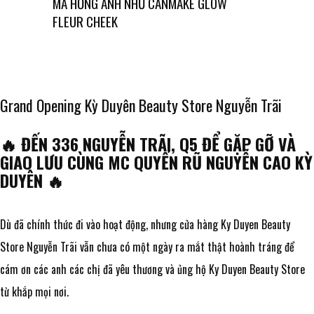
MÁ HỒNG ÁNH NHŨ CANMAKE GLOW
FLEUR CHEEK
Grand Opening Kỳ Duyên Beauty Store Nguyễn Trãi
🔥
ĐẾN 336 NGUYỄN TRÃI, Q5 ĐỂ GẶP GỠ VÀ
GIAO LƯU CÙNG MC QUYẾN RŨ NGUYỄN CAO KỲ
DUYÊN
🔥
Dù đã chính thức đi vào hoạt động, nhưng cửa hàng Ky Duyen Beauty
Store Nguyễn Trãi vẫn chưa có một ngày ra mắt thật hoành tráng để
cám ơn các anh các chị đã yêu thương và ủng hộ Ky Duyen Beauty Store
từ khắp mọi nơi.