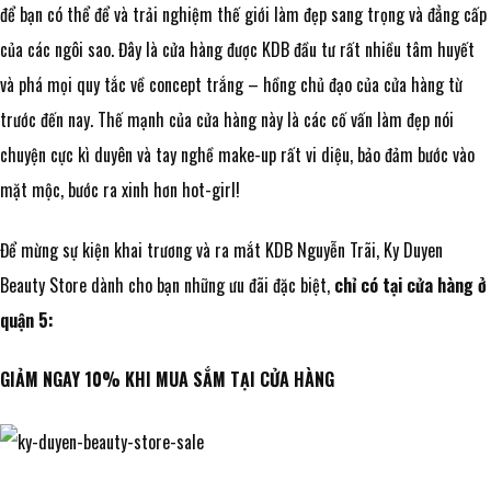
để bạn có thể để và trải nghiệm thế giới làm đẹp sang trọng và đẳng cấp
của các ngôi sao. Đây là cửa hàng được KDB đầu tư rất nhiều tâm huyết
và phá mọi quy tắc về concept trắng – hồng chủ đạo của cửa hàng từ
trước đến nay. Thế mạnh của cửa hàng này là các cố vấn làm đẹp nói
chuyện cực kì duyên và tay nghề make-up rất vi diệu, bảo đảm bước vào
mặt mộc, bước ra xinh hơn hot-girl!
Để mừng sự kiện khai trương và ra mắt KDB Nguyễn Trãi, Ky Duyen
Beauty Store dành cho bạn những ưu đãi đặc biệt,
chỉ có tại cửa hàng ở
quận 5:
GIẢM NGAY 10% KHI MUA SẮM TẠI CỬA HÀNG