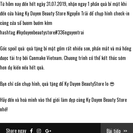
Từ hôm nay đến hết ngày 31.07.2019, nhận ngay 1 phần quà bí mật khi
đến cửa hàng Ky Duyen Beauty Store Nguyễn Trãi để chụp hình check-in
cùng cửa sổ bươm bướm kèm
hashtag
#
kyduyenbeautystore
#
336nguyentrai
Góc spoil quà: quà tặng bí mật gồm rất nhiều son, phấn mắt và má hồng
được tài trợ bởi
Canmake Vietnam
. Chương trình có thể kết thúc sớm
hơn dự kiến nếu hết quà.
Bạn chỉ cần chụp hình, quà tặng để Ky Duyen BeautyStore lo
😎
Hãy đến và hoà mình vào thế giới làm đẹp cùng Ky Duyen Beauty Store
nhé!
Share ngay
Bài tiếp