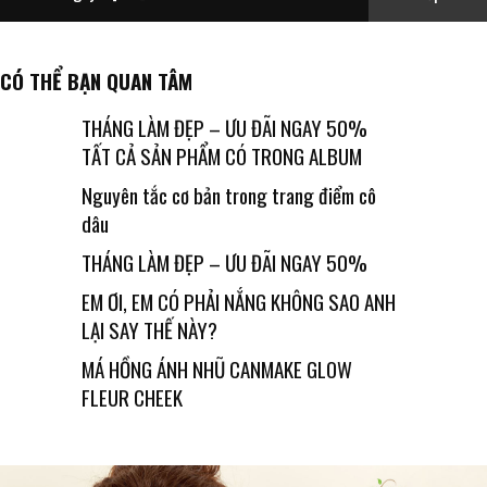
CÓ THỂ BẠN QUAN TÂM
THÁNG LÀM ĐẸP – ƯU ĐÃI NGAY 50%
TẤT CẢ SẢN PHẨM CÓ TRONG ALBUM
Nguyên tắc cơ bản trong trang điểm cô
dâu
THÁNG LÀM ĐẸP – ƯU ĐÃI NGAY 50%
EM ƠI, EM CÓ PHẢI NẮNG KHÔNG SAO ANH
LẠI SAY THẾ NÀY?
MÁ HỒNG ÁNH NHŨ CANMAKE GLOW
FLEUR CHEEK