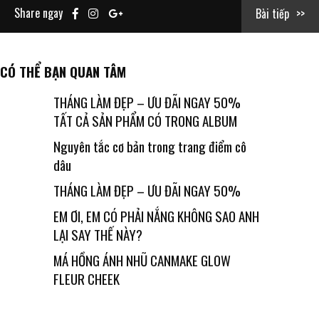
Share ngay
Bài tiếp
CÓ THỂ BẠN QUAN TÂM
THÁNG LÀM ĐẸP – ƯU ĐÃI NGAY 50%
TẤT CẢ SẢN PHẨM CÓ TRONG ALBUM
Nguyên tắc cơ bản trong trang điểm cô
dâu
THÁNG LÀM ĐẸP – ƯU ĐÃI NGAY 50%
EM ƠI, EM CÓ PHẢI NẮNG KHÔNG SAO ANH
LẠI SAY THẾ NÀY?
MÁ HỒNG ÁNH NHŨ CANMAKE GLOW
FLEUR CHEEK