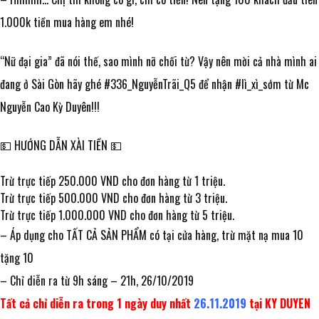
1.000k tiền mua hàng em nhé!
“Nữ đại gia” đã nói thế, sao mình nỡ chối từ? Vậy nên mời cả nhà mình ai
đang ở Sài Gòn hãy ghé
#336_NguyễnTrãi_Q5
để nhận
#lì_xì_sớm
từ Mc
Nguyễn Cao Kỳ Duyên!!!
💵
HƯỚNG DẪN XÀI TIỀN
💵
Trừ trực tiếp 250.000 VND cho đơn hàng từ 1 triệu.
Trừ trực tiếp 500.000 VND cho đơn hàng từ 3 triệu.
Trừ trực tiếp 1.000.000 VND cho đơn hàng từ 5 triệu.
– Áp dụng cho TẤT CẢ SẢN PHẨM có tại cửa hàng, trừ mặt nạ mua 10
tặng 10
– Chỉ diễn ra từ 9h sáng – 21h, 26/10/2019
Tất cả chỉ diễn ra trong 1 ngày duy nhất
26.11.2019
tại KY DUYEN