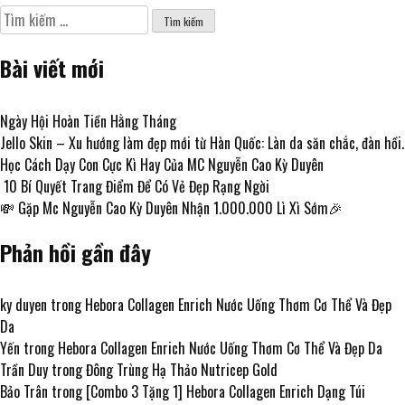
Tìm
kiếm
cho:
Bài viết mới
Ngày Hội Hoàn Tiền Hằng Tháng
Jello Skin – Xu hướng làm đẹp mới từ Hàn Quốc: Làn da săn chắc, đàn hồi.
Học Cách Dạy Con Cực Kì Hay Của MC Nguyễn Cao Kỳ Duyên
10 Bí Quyết Trang Điểm Để Có Vẻ Đẹp Rạng Ngời
💸 Gặp Mc Nguyễn Cao Kỳ Duyên Nhận 1.000.000 Lì Xì Sớm🎉
Phản hồi gần đây
ky duyen
trong
Hebora Collagen Enrich Nước Uống Thơm Cơ Thể Và Đẹp
Da
Yến
trong
Hebora Collagen Enrich Nước Uống Thơm Cơ Thể Và Đẹp Da
Trần Duy
trong
Đông Trùng Hạ Thảo Nutricep Gold
Bảo Trân
trong
[Combo 3 Tặng 1] Hebora Collagen Enrich Dạng Túi