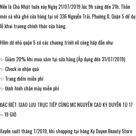
Nên là Chủ Nhật tuần này Ngày 21/07/2019 lúc 9h sáng đến 21h. Thân
mời cả nhà ghé cửa hàng tại số 336 Nguyễn Trãi, Phường 8, Quận 5 để dự
lễ khai trương chính thức cửa hàng.
Hôm đó nhà quận 5 có các chương trình vô cùng hấp dẫn như:
✨ Giảm 20% khi mua sắm tại cửa hàng (Áp dụng đến 31/07/2019)
✨
Check in nhận quà
✨
Trang điểm miễn phí
✨
Định hình chân mày miễn phí
ĐẶC BIỆT: GIAO LƯU TRỰC TIẾP CÙNG MC NGUYỄN CAO KỲ DUYÊN TỪ 17
– 19 GIỜ
Xuyên suốt tháng 7/2019, khi shopping tại hàng Ky Duyen Beauty Store