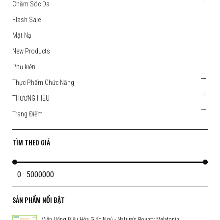
Chăm Sóc Da
Flash Sale
Mặt Nạ
New Products
Phụ kiện
Thực Phẩm Chức Năng
THƯƠNG HIỆU
Trang Điểm
TÌM THEO GIÁ
0 : 5000000
SẢN PHẨM NỔI BẬT
Viên Uống Điều Hòa Giấc Ngủ - Nature’s Bounty Melatonin