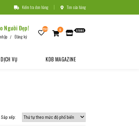
Kiểm tra đơn hàng
Tìm cửa hàng
o Người Đẹp!
290
0
 nhập
Đăng ký
DỊCH VỤ
KDB MAGAZINE
Sắp xếp: