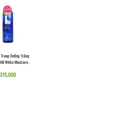
MEISHOKU
COLLAGEN SLIM
NMN
ALENEZ
 Trang Dưỡng Trắng
I White Moisture
 Cleasing Lotion
315,000