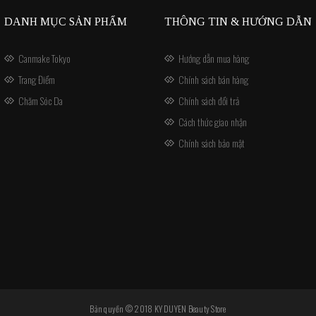
DANH MỤC SẢN PHẨM
THÔNG TIN & HƯỚNG DẪN
Canmake Tokyo
Hướng dẫn mua hàng
Trang Điểm
Chính sách bán hàng
Chăm Sóc Da
Chính sách đổi trả
Cách thức giao nhận
Chính sách bảo mật
Bản quyền © 2018 KY DUYEN Beauty Store