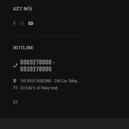
KẾT NỐI
HOTLINE
0909278000 -
0939278000
THE ROOT BUILDING - 29A Cao Thắng,
P2 - Q3 (Lầu 4, có thang máy)