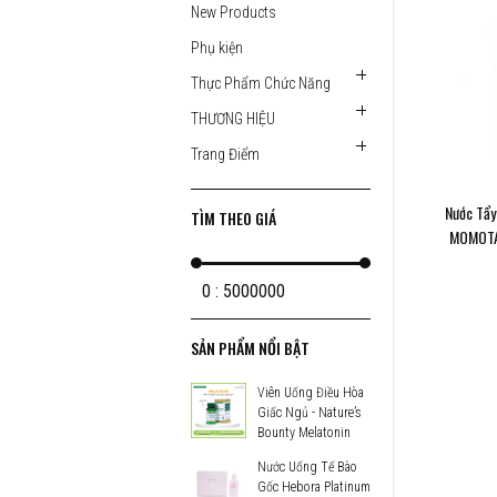
New Products
Phụ kiện
Thực Phẩm Chức Năng
THƯƠNG HIỆU
Trang Điểm
Nước Tẩy
TÌM THEO GIÁ
MOMOTAN
Clear
0 : 5000000
SẢN PHẨM NỔI BẬT
Viên Uống Điều Hòa
Giấc Ngủ - Nature’s
Bounty Melatonin
Nước Uống Tế Bào
Gốc Hebora Platinum