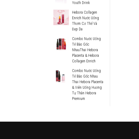
Youth Drink
X
Hebora Collagen
Enrich Nước Uống
Thơm Cơ Thể Và
Đẹp Da
Combo Nước Uống
Tế Bào Gốc
NhauThai Hebora
Placenta & Hebora
Collagen Enrich
Combo Nước Uống
Tế Bào Gốc Nhau
Thai Hebora Placenta
& Viên Uống Hương
Tự Thân Hebora
Premium