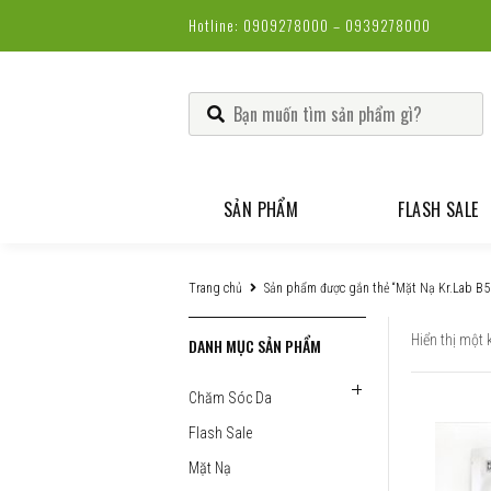
Hotline: 0909278000 – 0939278000
SẢN PHẨM
FLASH SALE
TRANG ĐIỂM
M
Trang chủ
Sản phẩm được gắn thẻ “Mặt Nạ Kr.Lab B
CHĂM SÓC DA
M
D
Hiển thị một 
DANH MỤC SẢN PHẨM
M
THỰC PHẨM CHỨC NĂNG
M
G
Chăm Sóc Da
L
D
N
Flash Sale
C
Mặt Nạ
S
S