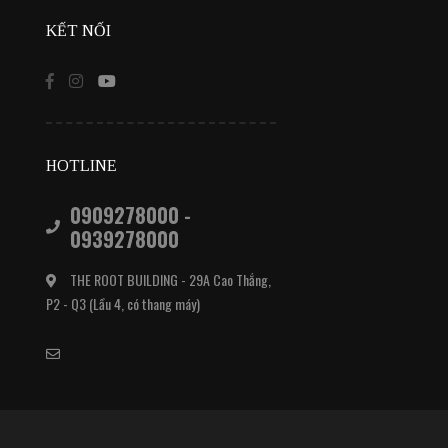
KẾT NỐI
HOTLINE
0909278000 -
0939278000
THE ROOT BUILDING - 29A Cao Thắng,
P2 - Q3 (Lầu 4, có thang máy)