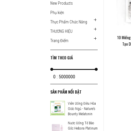
New Products
Phụ kiện
Thực Phẩm Chức Năng
THƯƠNG HIỆU
10 Miến
Trang Điểm
Tạo D
TÌM THEO GIÁ
0 : 5000000
SẢN PHẨM NỔI BẬT
Viên Uống Điều Hòa
Giấc Ngủ - Nature’s
Bounty Melatonin
X
Nước Uống Tế Bào
Gốc Hebora Platinum