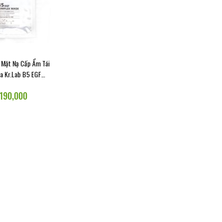
MEISHOKU
COLLAGEN SLIM
g Mặt Nạ Cấp Ẩm Tái
NMN
a Kr.Lab B5 EGF
Complex
ALENEZ
190,000
EM NGAY