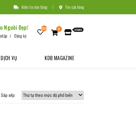
Kiểm tra đơn hàng
Tìm cửa hàng
o Người Đẹp!
290
0
 nhập
Đăng ký
DỊCH VỤ
KDB MAGAZINE
Sắp xếp: