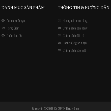
DANH MỤC SẢN PHẨM
THÔNG TIN & HƯỚNG DẪN
Canmake Tokyo
Hướng dẫn mua hàng
Trang Điểm
Chính sách bán hàng
Chăm Sóc Da
Chính sách đổi trả
Cách thức giao nhận
Chính sách bảo mật
Bản quyền © 2018 KY DUYEN Beauty Store