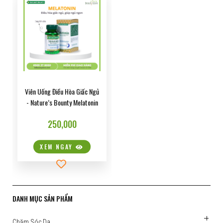
KDB MAGAZINE
MẮT – EYES
LÀM SẠCH – CLEANSING
GIẢM CÂN
HATOMUGI
DỤNG CU TRANG ĐIỂM
CHỐNG NẮNG – SUNSCREEN
NỘI TIẾT TỐ
DAISY DOLL
SỨC KHỎE
NUTRICEP
CANMAKE TOKYO
Viên Uống Điều Hòa Giấc Ngủ
- Nature’s Bounty Melatonin
MEISHOKU
250,000
COLLAGEN SLIM
XEM NGAY
NMN
ALENEZ
DANH MỤC SẢN PHẨM
Chăm Sóc Da