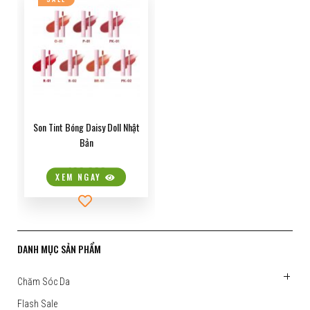
KDB MAGAZINE
MẮT – EYES
LÀM SẠCH – CLEANSING
GIẢM CÂN
HATOMUGI
DỤNG CU TRANG ĐIỂM
CHỐNG NẮNG – SUNSCREEN
NỘI TIẾT TỐ
DAISY DOLL
SỨC KHỎE
NUTRICEP
CANMAKE TOKYO
Son Tint Bóng Daisy Doll Nhật
Bản
MEISHOKU
199,000
XEM NGAY
COLLAGEN SLIM
NMN
DANH MỤC SẢN PHẨM
ALENEZ
Chăm Sóc Da
Flash Sale