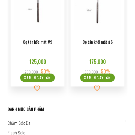
Cọ tán hốc mắt #9
Cọ tán khối mắt #6
125,000
175,000
50%
50%
250,000
350,000
XEM NGAY
XEM NGAY
DANH MỤC SẢN PHẨM
Chăm Sóc Da
Flash Sale